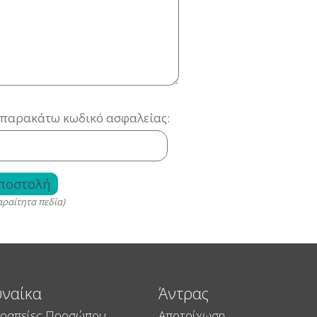
παρακάτω κωδικό ασφαλείας:
αραίτητα πεδία)
υναίκα
Άντρας
ραπείες Προσώπου
Αποτρίχωση