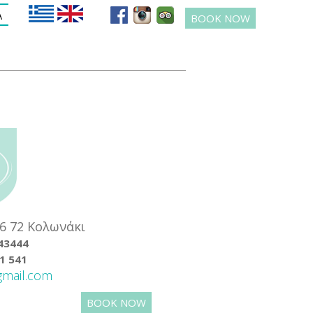
Α
BOOK NOW
6 72 Kολωνάκι
43444
1 541
gmail.com
BOOK NOW